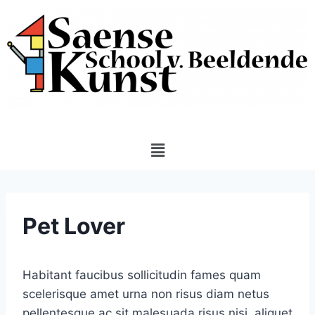
Pet Lover
Habitant faucibus sollicitudin fames quam
scelerisque amet urna non risus diam netus
pellentesque ac sit malesuada risus nisi, aliquet